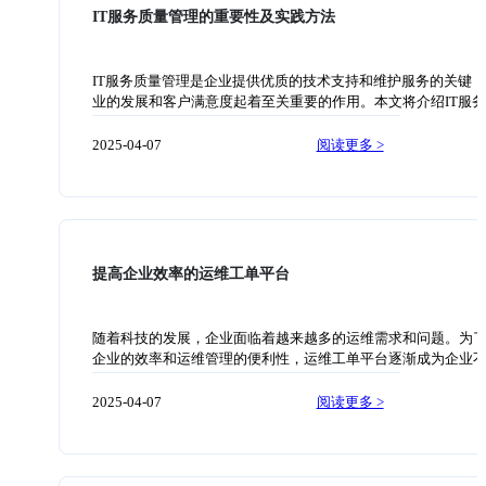
企业的实际需求。 此外，我们还注重服务质量和效果。我们始
IT服务质量管理的重要性及实践方法
务在线化系统。支持自定义工单模板，
户的利益放在首位，以卓越的服务质量赢得客户的信任。我们
期检查和评估，持续改进我们的服务，确保客户的满意度。 案
某企业的网络升级 某企业由于业务扩张需要，需要对现有网络
IT服务质量管理是企业提供优质的技术支持和维护服务的关键
级和优化。我们的工程师与企业合作，分析现有网络的瓶颈和
业的发展和客户满意度起着至关重要的作用。本文将介绍IT服
制定了详细的升级计划。通过替换网络设备、优化网络拓扑和
管理的重要性以及实践方法。 首先，IT服务质量管理对于企业
置，我们成功提升了网络的稳定性和性能，满足了企业的需求。
至关重要。随着信息技术的迅速发展，企业对于IT支持和维护
2025-04-07
阅读更多 >
二：某企业的数据安全 某企业由于近期发生数据泄露事件，急
越来越高。良好的IT服务质量管理可以保证企业的业务顺利进
数据安全防护能力。我们的工程师与企业合作，对企业的网络
高生产效率，降低故障出现的频率，提高客户满意度，提升企
进行全面的安全检查。在发现并修复了一些潜在安全隐患后，
誉。因此，加强对IT服务质量的管理是企业长期发展和竞争力
定了详细的安全防护方案，包括加强访问控制、
必要手段。 其次，实践方法是保证IT服务质量管理成功的关键
在进行IT服务质量管理时，可以采用以下几种方法。第一，建
的服务质量管理体系，包括制定相关的政策、流程和标准，明
提高企业效率的运维工单平台
环节的责任和职责。第二，加强对IT人员的培训和素质提升，
专业技能和服务意识。第三，建立有效的沟通和反馈机制，及
用户的需求和问题，以便及时进行处理和改进。第四，采用先
随着科技的发展，企业面临着越来越多的运维需求和问题。为
术和工具，提高 IT系统的稳定性和可靠性。 总之，IT服务质量
企业的效率和运维管理的便利性，运维工单平台逐渐成为企业
是企业提供优质技术支持和维护服务的关键，对企业的发展和
缺的一部分。本文将介绍运维工单平台的概念、作用以及如何
意度起着至关重要的作用。通过合理的实践方法，加强对IT服
使用运维工单平台以提高企业的效率。 运维工单平台是一种集
2025-04-07
阅读更多 >
的管理，可以提高企业的生产效率和竞争力，从而推动企业的
单管理、问题跟踪和运维协作的系统。通过运维工单平台，企
展。 AskBot智能工单系统简介：基于ITIL标准专为企业打造的
实现对运维工单的统一管理，包括工单的创建、分配、处理和
务在线化系统。支持自定义工单模板，自动化派单转单，SLA
等。同时，运维工单平台还提供了实时的工单状态监控和报表
资产管理，问题管理等功能，智能工单系统可与与AskBot机器
能，方便企业进行运维管理的统计和分析。 运维工单平台的作