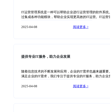
资源计划（ERP）软件可以帮助企业实现对物流、仓储、生产
等流程的集成管理，提高业务运营效率。同时，IT服务提供还
助企业提高决策的准确性和时效性。通过搭建企业数据分析平
IT运营管理系统是一种可以帮助企业进行运营管理的软件系统
以实时监控企业各项经营指标，为决策者提供准确、及时的数
过集成各种功能模块，帮助企业实现更高效的IT运营。IT运营
持，从而使企业的决策更加科学、更加精准。 其次，IT服务提
统能够提供全面的数据分析和决策支持，帮助企业领导层更好
以帮助企业提升信息安全保障水平。在信息化时代，信息安全
和把握企业的运营情况。 首先，IT运营管理系统可以提供全面
2025-04-08
阅读更多 >
来越受到企业的关注。企业对外提供的IT服务越多，信息安全
数据分析。通过收集和分析各种数据指标，系统可以准确地评
就越大。因此，企业需要选择一家可信赖的IT服务提供商，确
的运营情况，并及时发现存在的问题和风险。企业可以根据系
安全得到有效保障。IT服务提供商可以通过搭建完善的信息安
告和分析结果，进行合理的决策和调整，提升运营效率和盈利
体系，对企业的网络、服务器、数据库等重要资产进行安全保
其次，IT运营管理系统还可以帮助企业进行设备管理和维护。
以实现设备信息的集中管理，包括设备的资产信息、维修记录
计划等。通过系统的提醒和预警功能，可以及时提醒企业进行
提供专业IT服务，助力企业发展
护，减少因设备故障带来的生产损失。 另外，IT运营管理系统
提供全面的人力资源管理功能。系统可以实现员工信息的集中
包括员工的个人资料、考勤记录、培训计划等。通过系统的排
随着信息技术的不断发展和应用，企业的IT需求也越来越重要
和考勤管理功能，可以方便地管理员工的工作时间和考勤情况
满足企业的IT需求，我们专注于提供专业的IT服务，助力企业
工作效率和管理效果。 此外，IT运营管理系统还可以提供全面
本文将介绍我们IT服务项目的优势和案例，帮助企业了解我们
管理功能。系统可以实现产品质量信息的集中管理，包括产品
和解决方案。 首先，我们拥有一支经验丰富、技术过硬的团队
2025-04-08
阅读更多 >
测记录、质量问题处理记录等。通过系统的告警功能和问题处
的工程师具备扎实的IT知识和丰富的项目经验，能够快速识别
程，可以快速识别和解决质量问题，提高产品质量和客户满意度
各类IT问题。无论是网络搭建、服务器维护还是数据安全，我
结来说，IT运营管理系统在提升企业运营效率、降低成本、提
提供专业的解决方案。 其次，我们提供的IT服务覆盖全面。无论
质量等方面具有重要作用。企业如果想要实现更好的运营管理
基础设施建设、系统集成还是应用开发，我们都能够进行全方
竞争力，就应该引入IT运营管理系统，充分利用系统的各种功
持。我们深入了解企业的需求和目标，量身定制解决方案，确
势。 AskBot智能工单系统简介：基于ITIL标准专为企业打造的