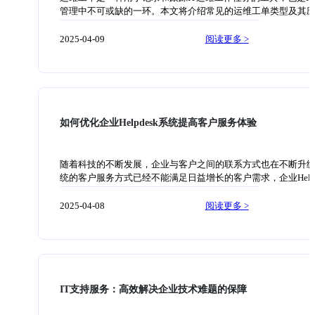
控。此外，可以利用工单自动化系统，提高工单处理的自动化
管理中不可或缺的一环。本文将介绍常见的运维工单类型及其
减少人工干预和人为错误。另外，对于一些常见的工单类型和
1. 变更工单 变更工单用于记录和管理IT环境的变更操作。当需
可以制定相应的快速响应策略，提供快速解决方案，缩短工单
统、网络、服务器等进行修改或更新时，运维人员可以通过变
2025-04-09
阅读更多 >
时间。 总之，运维工单管理流程的关键步骤和最佳实践，对于
提出变更请求，并在执行变更操作前经过审批和评估。变更工
升运维工作的效率和质量具有重要意义。通过建立规范化的工
要作用是确保变更操作的可控性和追溯性，同时降低潜在的风险。
流程和借助科学的管理手段，企业可以更好地规划和组织运维
故障工单 故障工单用于记录和处理IT环境中的故障事件。当用
提高工作效率，降低风险，并最终实现业务的稳定运行和持续
统发现了故障问题，可以通过故障工单向运维团队报告，然后
AskBot智能工单系统简介：
员进行故障定位和解决。故障工单的目的是快速响应和处理故
件，保证系统的可用性和稳定性。 3. 请求工单 请求工单用于记
如何优化企业Helpdesk系统提高客户服务体验
处理用户对IT服务的请求。用户可以通过请求工单向运维团队
种需求，例如新建账号、权限申请、资源分配等。运维人员会
求工单中的内容进行相应的处理和回复，以满足用户的需求。 4.
随着科技的不断发展，企业与客户之间的联系方式也在不断升
维护工单 预防维护工单用于执行定期的系统维护任务。通过预
统的客户服务方式已经不能满足日益增长的客户需求，企业Helpd
工单，运维人员可以进行系统巡检、漏洞修复、备份恢复等工
系统应运而生。企业Helpdesk系统通过集成各种沟通渠道，帮
保持系统的稳定和安全。 总结来说，不同类型的运维工单在IT
管理客户服务请求，提高客户满意度。本文将探讨如何优化企
2025-04-08
阅读更多 >
理中扮演着各自的重要角色。变更工单用于控制变更操作，故
Helpdesk系统，提高客户服务体验。 首先，优化Helpdesk系统
用于处理故障事件，请求工单用于处理用户需求，预防维护工
设计是提升客户服务体验的关键。一个简洁、直观的界面能够
维护系统稳定性和安全性。通过合理使用运维工单，运维团队
户快速找到他们需要的信息，并且减少用户的操作步骤。界面
好地管理和维护IT环境，提高工作效率和服务质量。 AskBot智
符合用户操作习惯，提供友好的交互方式，如拖拽、搜索等。
单系统简介：基于ITIL标准专为企业打造的内部服务在线化系
界面要注重可访问性，确保用户可以在不同设备和浏览器上正
持自定义工单模板，
用。 其次，企业Helpdesk系统需要提供多渠道的客户沟通方式
IT支持服务：高效解决企业技术难题的保障
今，客户沟通的方式多种多样，包括电话、邮件、社交媒体以
聊天等。为了满足不同客户群体的需求，企业Helpdesk系统应