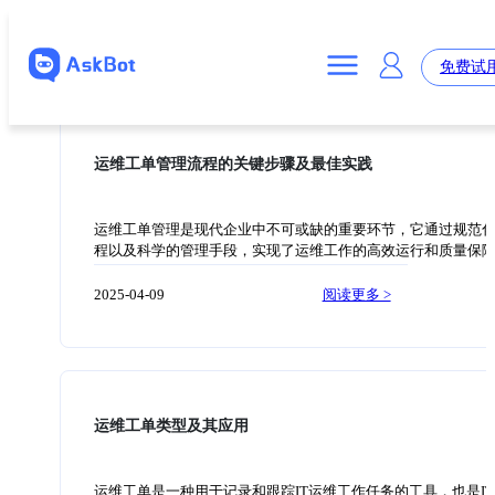
免费试
运维工单管理流程的关键步骤及最佳实践
运维工单管理是现代企业中不可或缺的重要环节，它通过规范
程以及科学的管理手段，实现了运维工作的高效运行和质量保
文将介绍运维工单管理流程的关键步骤和最佳实践，帮助企业
维工作的效率和质量。 首先，运维工单管理的关键步骤包括工
2025-04-09
阅读更多 >
建、分配、执行和关闭。在工单的创建阶段，需要明确工单的
紧急程度和描述，以及相关的联系人信息。在分配阶段，需要
同的工单类型和紧急程度，将工单分配给合适的运维人员或团
执行阶段，运维人员需要按照工单的要求，完成相应的操作和
最后，在关闭阶段，需要对工单进行审查和验证，并向相关人
队发送工单执行报告。 在实践中，以下几点被认为是运维工单
运维工单类型及其应用
最佳实践。首先，建立统一的工单管理平台，实现工单的集中
跟踪。这样可以避免工单信息的丢失和重复处理。其次，事先
晰的工单处理流程和标准操作规范，保证工单的处理结果一致
运维工单是一种用于记录和跟踪IT运维工作任务的工具，也是I