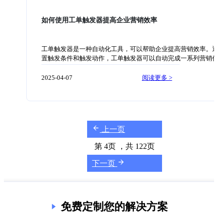
融合，实现了人机协同工作，
仅在于提高企业的运维效率，还可以改善运维协作，减少沟通
通过运维工单平台，各个运维团队可以实时查看工单的状态和
如何使用工单触发器提高企业营销效率
减少人工沟通的环节，提高运维协作的效率。此外，运维工单
可以记录工单的处理过程和结果，为后续的运维工作提供参考。
和使用运维工单平台需要考虑以下几个方面。首先，企业需要
工单触发器是一种自动化工具，可以帮助企业提高营销效率。
己的运维需求，包括工单类型、处理流程和报表分析等。其次
置触发条件和触发动作，工单触发器可以自动完成一系列营销
选择合适的运维工单平台供应商，评估供应商的产品功能、可
从而减轻营销人员的工作负担，提高工作效率。 首先，工单触
客户支持等。最后，需要制定好运维工单平台的使用规范和培
以自动回复客户的咨询。当客户发起咨询工单时，工单触发器
2025-04-07
阅读更多 >
划，确保全员的正确使用。 在使用运维工单平台的过程中，企
据事先设定的条件自动回复客户的问题，提供相关的解决方案
注意以下几个问题。首先，需要保护好工单的安全和隐私，避
仅可以节省营销人员的时间，还可以确保客户在第一时间得到
重要信息。其次，需要定期对运维工单平台进行维护和更新，
答复，提升客户体验。 其次，工单触发器可以自动转发重要的
统的稳定性和安全性。最后，需要及时收集和分析运维工单平
相关部门。在企业的营销过程中，有些工单可能涉及到多个部
用情况，不断优化和改进平台的功能和性能。 综上所述，
作。工单触发器可以根据设定的条件，将重要的工单自动转发
上一页
部门，确保工单及时地被处理，提高响应速度。 另外，工单触
可以自动生成报告和统计数据。在企业的营销工作中，一些数
第 4页 ，共 122页
和统计数据是不可或缺的。工单触发器可以根据设定的规则，
成相应的报告和统计数据，帮助营销人员更好地了解市场变化
下一页
需求，从而更好地制定营销策略。 此外，工单触发器还可以自
些重复的营销工作。营销工作中有很多重复性的任务，如发送
跟进客户等。工单触发器可以根据设定的条件，自动完成这些
节省营销人员的时间和精力，提高工作效率。 总之，工单触发
免费定制您的解决方案
业营销工作中的一把利器，可以帮助企业提高营销效率。通过
营销工作，工单触发器能够节省营销人员的时间，提高响应速