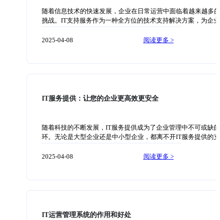
多种沟通方式，让客户能够选择最方便的方式与企业进行交流
随着信息技术的快速发展，企业在日常运营中面临着越来越多
时，系统应该能够将不同渠道的沟通记录整合在一起，确保客
挑战。IT支持服务作为一种全方位的技术支持解决方案，为企
题得到及时解决。 另外，优化Helpdesk系统的工作流程也是提
了高效解决技术难题的保障。 首先，IT支持服务能够及时响应
服务体验的重要一环。企业Helpdesk系统应该具备自动化的工
需求，在出现技术问题时提供快速的解决方案。无论是硬件故
2025-04-08
阅读更多 >
程，包括分配工单、提醒处理进度、记录工单历史等功能。这
件崩溃还是网络故障，IT支持团队都能够迅速定位问题并采取
帮助企业提高工作效率，减少人为差错，并且提供更好的服务
施，确保企业的正常运营。此外，IT支持团队还能够为企业提
同时，系统还应该支持数据分析功能，通过对客户服务数据的
支持，通过远程协助解决问题，节省企业的时间和成本。 其次，
帮助企业发现问题，优化服务流程。 最后，提供及时的客户反
持服务能够帮助企业提升效率。无论是安装和配置软硬件设备
题解决是优化Helpdesk系统的重要一环。
优化企业内部的信息系统，IT支持团队都能够提供专业的指导
助。通过IT支持服务，企业可以更快速地部署和调整技术设备
IT服务提供：让您的企业更高效更安全
工作效率，降低生产成本。 此外，IT支持服务还能够帮助企业
全性。随着互联网的普及，企业面临的网络安全风险也在增加。
持团队能够为企业提供网络安全咨询和防护措施，确保企业的
随着科技的不断发展，IT服务提供成为了企业管理中不可或缺
全和网络稳定。通过定期的安全漏洞扫描和漏洞修复，IT支持
环。无论是大型企业还是中小型企业，都离不开IT服务提供的
够帮助企业发现并修复潜在的安全风险，保护企业的核心信息
那么，什么是IT服务提供？IT服务提供是指企业通过使用技术
击。 综上所述，IT支持服务是企业日常运营中不可或缺的一部
专业知识，为其他企业提供各种信息技术服务的过程。IT服务
2025-04-08
阅读更多 >
能够解决企业面临的各种技术问题，提升企业的工作效率，保
以包括硬件设备的提供、软件应用的支持、网络建设的维护等
的数据安全。无论是大型企业还是小型企业，都可以受益于IT
IT服务提供，企业可以将自身的核心业务与信息技术相结合，
务的优势。因此，建议企业积极采用IT支持服务，以提升企业
高效、更安全的经营管理。 首先，IT服务提供可以帮助企业实
力和可靠性。 AskBot智能工单系统简介：基于ITIL标准专为企
效的经营管理。随着信息技术的快速发展，各个企业的管理方
的内部服务在线化系统。支持自定义工单模板，自动化派单转
不断变革。通过使用IT服务提供商提供的技术资源和专业知识
SLA管理，资产管理，问题管理等功能，
可以借助信息系统实现对业务流程的自动化和优化。例如，使
IT运营管理系统的作用和好处